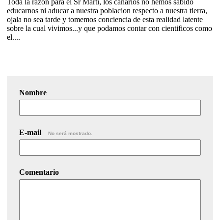
Toda la razon para el Sr Marti, los canarios no hemos sabido
educarnos ni aducar a nuestra poblacion respecto a nuestra tierra,
ojala no sea tarde y tomemos conciencia de esta realidad latente
sobre la cual vivimos...y que podamos contar con cientificos como
el....
Nombre
E-mail
No será mostrado.
Comentario