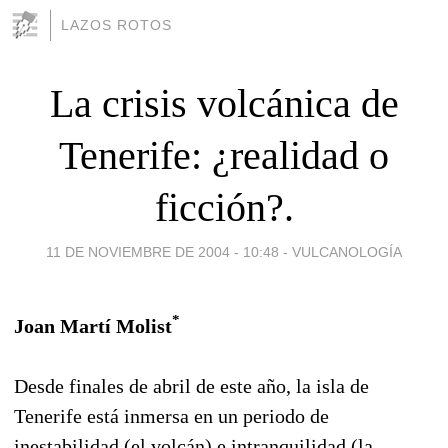
LAZOS ROTOS
La crisis volcánica de
Tenerife: ¿realidad o
ficción?.
11 DE NOVIEMBRE DE 2004 - 10:48
-
VULCANOLOGÍA
*
Joan Martí Molist
Desde finales de abril de este año, la isla de
Tenerife está inmersa en un periodo de
inestabilidad (el volcán) e intranquilidad (la