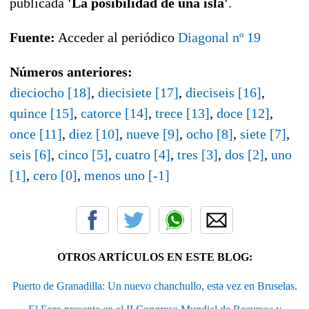
publicada
'La posibilidad de una isla'
.
Fuente:
Acceder al periódico
Diagonal nº 19
Números anteriores:
dieciocho [18]
,
diecisiete [17]
,
dieciseis [16]
,
quince [15]
,
catorce [14]
,
trece [13]
,
doce [12]
,
once [11]
,
diez [10]
,
nueve [9]
,
ocho [8]
,
siete [7]
,
seis [6]
,
cinco [5]
,
cuatro [4]
,
tres [3]
,
dos [2]
,
uno
[1]
,
cero [0]
,
menos uno [-1]
OTROS ARTÍCULOS EN ESTE BLOG:
Puerto de Granadilla: Un nuevo chanchullo, esta vez en Bruselas.