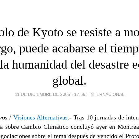
olo de Kyoto se resiste a mor
go, puede acabarse el tiemp
 la humanidad del desastre 
global.
11 DE DICIEMBRE DE 2005 - 17:56
-
INTERNACIONAL
vos
/
Visiones Alternativas
.- Tras 10 jornadas de inten
ia sobre Cambio Climático concluyó ayer en Montrea
egociaciones sobre el tema después de vencido el Prot