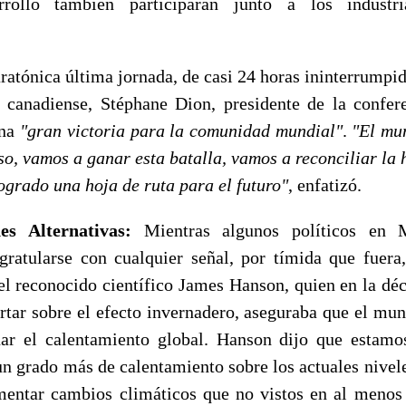
rrollo también participaran junto a los industri
ratónica última jornada, de casi 24 horas ininterrumpid
anadiense, Stéphane Dion, presidente de la confere
una
"gran victoria para la comunidad mundial"
.
"El mu
aso, vamos a ganar esta batalla, vamos a reconciliar la
ogrado una hoja de ruta para el futuro"
, enfatizó.
es Alternativas:
Mientras algunos políticos en M
gratularse con cualquier señal, por tímida que fuera
el reconocido científico James Hanson, quien en la déc
ertar sobre el efecto invernadero, aseguraba que el mun
nar el calentamiento global. Hanson dijo que estamo
un grado más de calentamiento sobre los actuales nivele
mentar cambios climáticos que no vistos en al meno