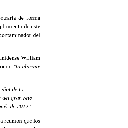
ntraria de forma
plimiento de este
contaminador del
ounidense William
 como
"totalmente
señal de la
 del gran reto
pués de 2012"
.
a reunión que los