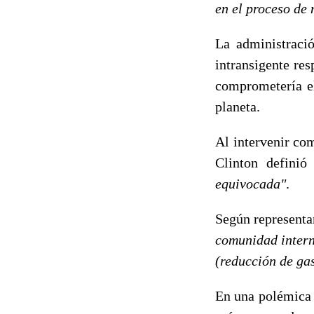
en el proceso de 
La administraci
intransigente re
comprometería e
planeta.
Al intervenir co
Clinton defini
equivocada"
.
Según represent
comunidad interna
(reducción de ga
En una polémica 