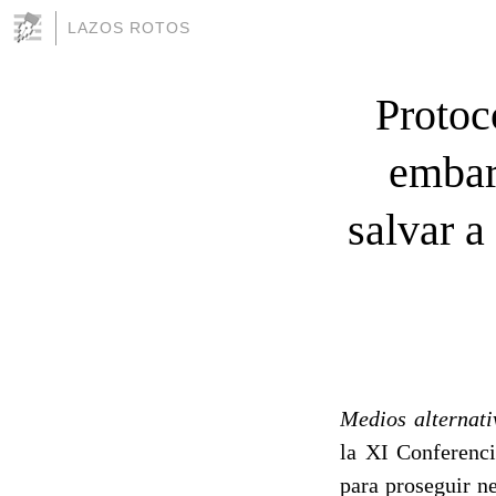
LAZOS ROTOS
Protoc
embar
salvar a
Medios alternati
la XI Conferenc
para proseguir n