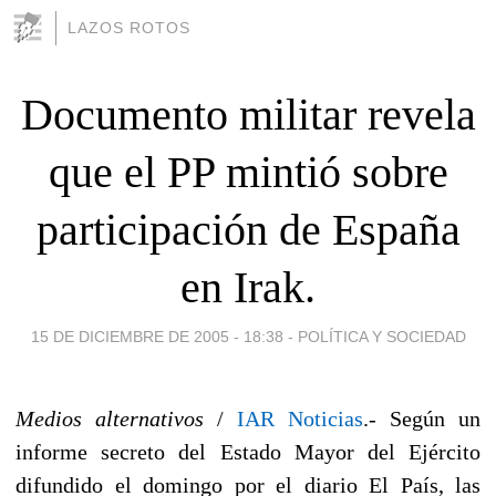
LAZOS ROTOS
Documento militar revela
que el PP mintió sobre
participación de España
en Irak.
15 DE DICIEMBRE DE 2005 - 18:38
-
POLÍTICA Y SOCIEDAD
Medios alternativos
/
IAR Noticias
.- Según un
informe secreto del Estado Mayor del Ejército
difundido el domingo por el diario El País, las