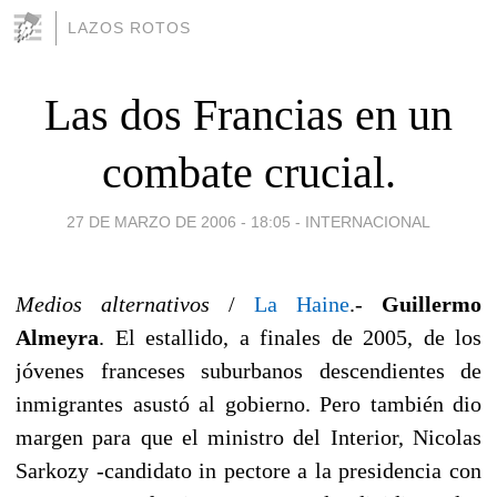
LAZOS ROTOS
Las dos Francias en un
combate crucial.
27 DE MARZO DE 2006 - 18:05
-
INTERNACIONAL
Medios alternativos
/
La Haine
.-
Guillermo
Almeyra
. El estallido, a finales de 2005, de los
jóvenes franceses suburbanos descendientes de
inmigrantes asustó al gobierno. Pero también dio
margen para que el ministro del Interior, Nicolas
Sarkozy -candidato in pectore a la presidencia con