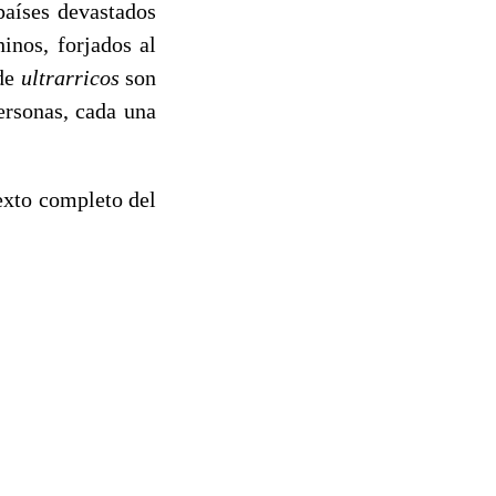
 países devastados
inos, forjados al
 de
ultrarricos
son
ersonas, cada una
texto completo del