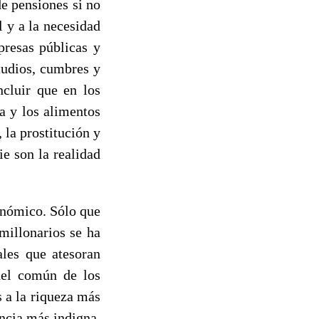
de pensiones si no
 y a la necesidad
presas públicas y
tudios, cumbres y
ncluir que en los
a y los alimentos
 la prostitución y
ie son la realidad
onómico. Sólo que
millonarios se ha
ales que atesoran
del común de los
 a la riqueza más
encia más indigna.