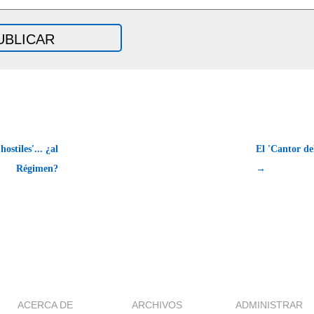
ostiles'... ¿al
El 'Cantor de
Régimen?
→
ACERCA DE
ARCHIVOS
ADMINISTRAR