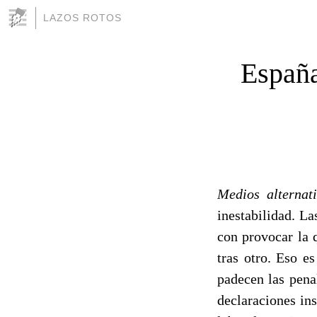
LAZOS ROTOS
España
Medios alternat
inestabilidad. L
con provocar la q
tras otro. Eso e
padecen las pena
declaraciones in