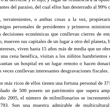
ntes del paraíso, del cual ellos han desterrado al 99%
, terratenientes, o ambas cosas a la vez, propietar
igos personales de presidentes y primeros ministro
 decisiones económicas que conllevan cierres de em
o, mueven sus capitales de un lugar a otro del planeta,
ntereses, viven hasta 15 años más de media que un obre
 una cena benéfica, visitan a los niñitos hambrientos 
vantan un hospital en un lugar remoto o hacen donac
s veces conllevan interesantes desgravaciones fiscales.
te más ricos de ellos tienen una fortuna personal de 3
uñado de 500 poseen un patrimonio que supera amp
año 2005, el número de milmillonarios se increment
 793. Son una muestra admirable de multicultura