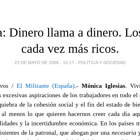
: Dinero llama a dinero. Los
cada vez más ricos.
23 DE MAYO DE 2006 - 15:17
-
POLÍTICA Y SOCIEDAD
ivos
/
El Militante (España)
.-
Mónica Iglesias
. Viv
as excesivas aspiraciones de los trabajadores en todo 
uiebra de la cohesión social y el fin del estado de bi
s al menos lo que quieren hacernos creer cada día a
lidades y la incertidumbre económica. En los países m
sistentes de la patronal, que abogan por una
necesaria
y