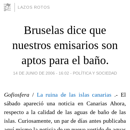
LAZOS ROTOS
Bruselas dice que
nuestros emisarios son
aptos para el baño.
14 DE JUNIO DE 2006 - 16:02
-
POLÍTICA Y SOCIEDAD
Gofiosfera
/
La ruina de las islas canarias
.- El
sábado apareció una noticia en Canarias Ahora,
respecto a la calidad de las aguas de baño de las
islas. Curiosamente, un par de días antes publicaba
aquí mismo la noticia de un nuevo vertido de aguas