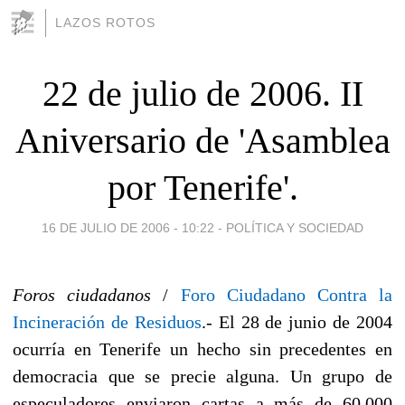
LAZOS ROTOS
22 de julio de 2006. II
Aniversario de 'Asamblea
por Tenerife'.
16 DE JULIO DE 2006 - 10:22
-
POLÍTICA Y SOCIEDAD
Foros ciudadanos
/
Foro Ciudadano Contra la
Incineración de Residuos
.- El 28 de junio de 2004
ocurría en Tenerife un hecho sin precedentes en
democracia que se precie alguna. Un grupo de
especuladores enviaron cartas a más de 60.000