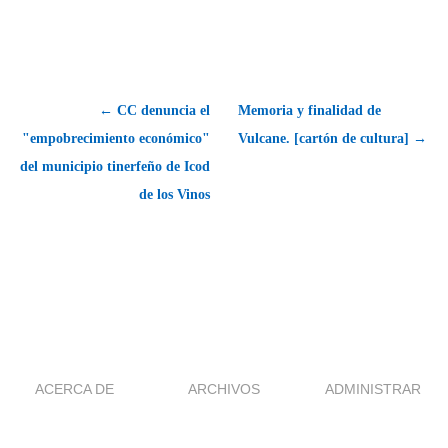
← CC denuncia el
Memoria y finalidad de
"empobrecimiento económico"
Vulcane. [cartón de cultura] →
del municipio tinerfeño de Icod
de los Vinos
ACERCA DE
ARCHIVOS
ADMINISTRAR