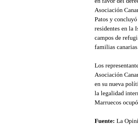
en favor del der
Asociación Canar
Patos y concluyó
residentes en la 
campos de refugia
familias canarias
Los representant
Asociación Canar
en su nueva polít
la legalidad inte
Marruecos ocupó 
Fuente:
La Opini