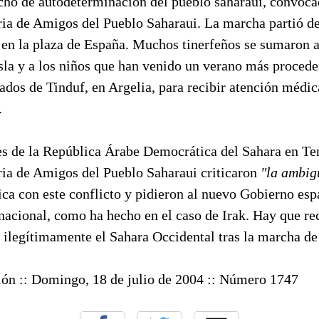
echo de autodeterminación del pueblo saharaui, convoca
ia de Amigos del Pueblo Saharaui. La marcha partió de
 en la plaza de España. Muchos tinerfeños se sumaron a
Isla y a los niños que han venido un verano más procede
dos de Tinduf, en Argelia, para recibir atención médic
.
es de la República Árabe Democrática del Sahara en Ten
ia de Amigos del Pueblo Saharaui criticaron
"la ambig
ica con este conflicto y pidieron al nuevo Gobierno esp
rnacional, como ha hecho en el caso de Irak. Hay que re
ilegítimamente el Sahara Occidental tras la marcha de
ón :: Domingo, 18 de julio de 2004 :: Número 1747