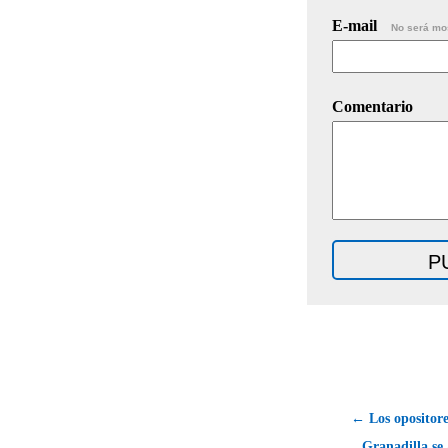
E-mail
No será mo
Comentario
← Los opositore
Granadilla se