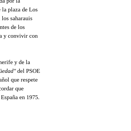
da por la
 la plaza de Los
 los saharauis
ntes de los
a y convivir con
erife y de la
üedad"
del PSOE
añol que respete
cordar que
 España en 1975.