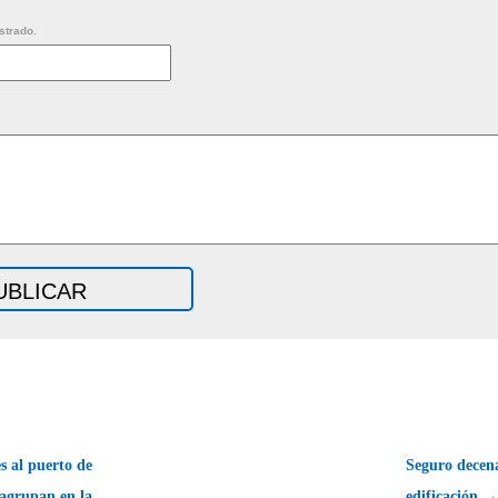
strado.
s al puerto de
Seguro decena
 agrupan en la
edificación →