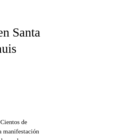
en Santa
auis
 Cientos de
la manifestación