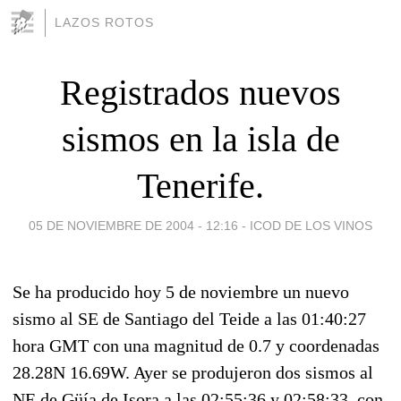
LAZOS ROTOS
Registrados nuevos
sismos en la isla de
Tenerife.
05 DE NOVIEMBRE DE 2004 - 12:16
-
ICOD DE LOS VINOS
Se ha producido hoy 5 de noviembre un nuevo
sismo al SE de Santiago del Teide a las 01:40:27
hora GMT con una magnitud de 0.7 y coordenadas
28.28N 16.69W. Ayer se produjeron dos sismos al
NE de Güía de Isora a las 02:55:36 y 02:58:33, con