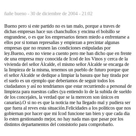
ñañe bueno -
30 de diciembre de 2004 - 21:02
Bueno pero si este partido no es tan malo, porque a traves de
dichas empresas hace sus chanchullos y encima el bolsillo se
engrandese, o es que los empresarios tienen miedo a enfrentarse a
ellos por si toman represalias y empiezan a precintar algunas
empresas que no reunen las condiciones estipuladas por
ley.Bueno, esto no viene a cuento pero me han dicho que en frente
de una empresa muy conocida de Icod de los Vinos y cerca de la
vivienda del señor Alcalde, el mismo señor Alcalde se encarga de
la limpieza de la misma, tenemos un pueblo de futuro porque que
el señor Alcalde se dedique a limpiar la basura que hay tirada por
el suelo es un ejemplo que deberiamos de seguir todos los
ciudadanos y así no tendriamos que estar recurriendo a personal de
limpieza para nuestras calles (ya entiendo lo de la subida de sueldo
de los concejales, la verdad que se la merecen son únicos en
canarias).O si no es que la noticia me ha llegado mal y pudiera ser
que fuera al reves esta situación.Felicidades a los politicos que nos
gobiernan por hacer que mi Icod funcione tan bien y que cada dia
lo esten gestionando mejor, no hay nada mas que pasar por los
distintos departamentos del consistorio para comprobarlo.