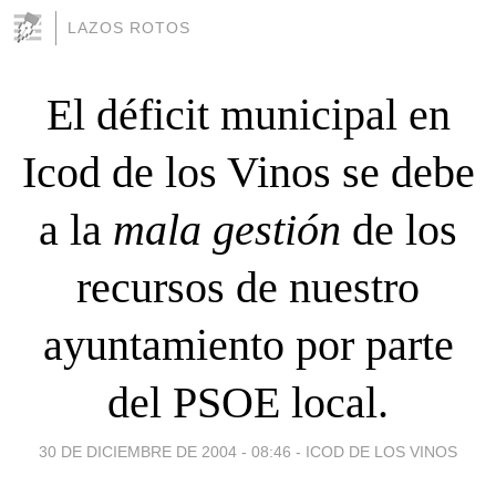
LAZOS ROTOS
El déficit municipal en
Icod de los Vinos se debe
a la
mala gestión
de los
recursos de nuestro
ayuntamiento por parte
del PSOE local.
30 DE DICIEMBRE DE 2004 - 08:46
-
ICOD DE LOS VINOS