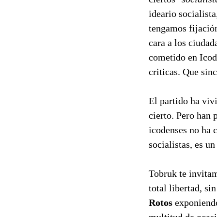
ideario socialist
tengamos fijación
cara a los ciudad
cometido en Icod 
criticas. Que sin
El partido ha vi
cierto. Pero han p
icodenses no ha 
socialistas, es u
Tobruk te invitam
total libertad, s
Rotos
exponiendo 
multitud de ocasi