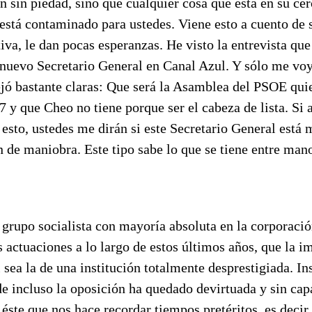
an sin piedad, sino que cualquier cosa que está en su cer
stá contaminado para ustedes. Viene esto a cuento de s
iva, le dan pocas esperanzas. He visto la entrevista que
 nuevo Secretario General en Canal Azul. Y sólo me voy 
jó bastante claras: Que será la Asamblea del PSOE quie
07 y que Cheo no tiene porque ser el cabeza de lista. Si a
 esto, ustedes me dirán si este Secretario General está
n de maniobra. Este tipo sabe lo que se tiene entre m
grupo socialista con mayoría absoluta en la corporació
 actuaciones a lo largo de estos últimos años, que la i
 sea la de una institución totalmente desprestigiada. In
e incluso la oposición ha quedado devirtuada y sin cap
ste que nos hace recordar tiempos pretéritos, es decir