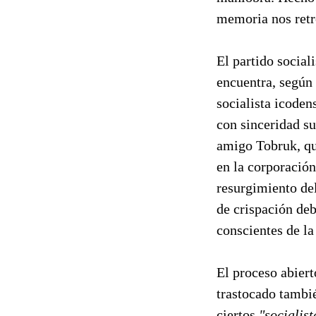
memoria nos retro
El partido social
encuentra, según
socialista icoden
con sinceridad su
amigo Tobruk, que
en la corporación
resurgimiento del
de crispación de
conscientes de l
El proceso abiert
trastocado tambié
ciertos
"socialist