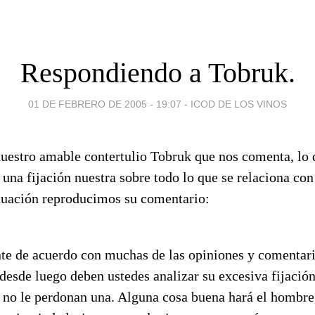
Respondiendo a Tobruk.
01 DE FEBRERO DE 2005 - 19:07
-
ICOD DE LOS VINOS
estro amable contertulio Tobruk que nos comenta, lo q
 una fijación nuestra sobre todo lo que se relaciona co
nuación reproducimos su comentario:
nte de acuerdo con muchas de las opiniones y comentar
 desde luego deben ustedes analizar su excesiva fijació
 no le perdonan una. Alguna cosa buena hará el hombre