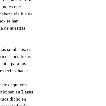
, no es que
cabeza visible de
mo- se han
ía de nuestras
más sombríos, es
ticos socialistas
ente, para los
 decir y hacer.
ícalos aquí con
articipen en
Lazos
hemos dicho en
a sociedad más