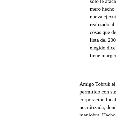
sólo le atac
mero hecho e
nueva ejecut
realizado al
cosas que de
lista del 20
elegido dice
tiene marge
Amigo Tobruk el 
permitido con sus
corporación local
necrótizada, dond
maniobra. Hecho é