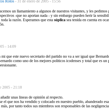
zos Rotos
-
31 de enero de 2005 - 15:56
cemos un llamamiento a algunos de nuestros visitantes, y les pedimos p
 despectivos -que no aportan nada - y sin embargo pueden herir la sensibi
n toda la razón. Esperamos que esta
súplica
sea tenida en cuenta en ocas
ón.
005 - 14:09
mi que este nuevo secretario del partido no va a ser igual que Bernard
Bernardo como uno de los mejores politicos icodenses y total que es u
resionante.
e 2005 - 21:18
ñadir unas lineas de opinión al respecto.
e el que nos ha vendido y colocado en nuestro pueblo, abanderado esas 
 más, por tanto todos sus miembros son responsables de las negligencia