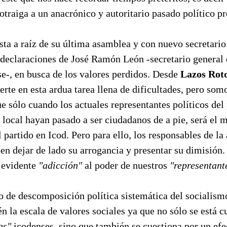
traiga a un anacrónico y autoritario pasado político p
ista a raíz de su última asamblea y con nuevo secretario
 declaraciones de José Ramón León -secretario general 
se-, en busca de los valores perdidos. Desde
Lazos Rot
erte en esta ardua tarea llena de dificultades, pero som
 sólo cuando los actuales representantes políticos del 
 local hayan pasado a ser ciudadanos de a pie, será el
 partido en Icod. Pero para ello, los responsables de la 
ben dejar de lado su arrogancia y presentar su dimisió
a evidente
"adicción"
al poder de nuestros
"representant
o de descomposición política sistemática del socialism
n la escala de valores sociales ya que no sólo se está 
as"
icodenses, sino que también se cuestiona por un ef