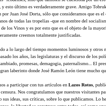
a, y esto último es verdaderamente grave. Amigo Tobruk
 por Juan José Dorta, sólo que consideramos que es el 
anos de todas las tropelías -que en nombre del socialis
de los Vinos y es por esto que es el objeto de la mayor
ceramente creemos totalmente justificadas.
vido a lo largo del tiempo momentos luminosos y otros 
asado los años, las legislaturas y el discurso de los polí
cambiado, promesas, demagogia, paternalismo... El pres
n gran laberinto donde José Ramón León tiene mucho que
os a participar con tus artículos en
Lazos Rotos
, publ
in censura. Nos congratulamos que nuestros visitantes p
sus ideas, sus críticas, sobre lo que publicamos. Lo 
ones, la libertad se construye entre todos, así como un