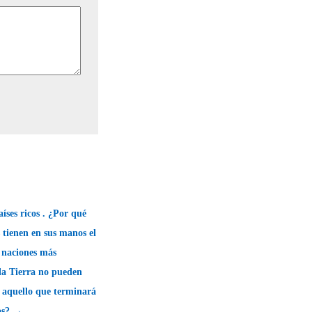
aíses ricos . ¿Por qué
 tienen en sus manos el
s naciones más
la Tierra no pueden
 aquello que terminará
os? →