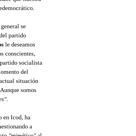
redemocrático.
 general se
del partido
os
le deseamos
os conscientes,
partido socialista
 momento del
actual situación
n. Aunque somos
es"
.
o en Icod, ha
cuestionando a
ecto
"mimético"
al