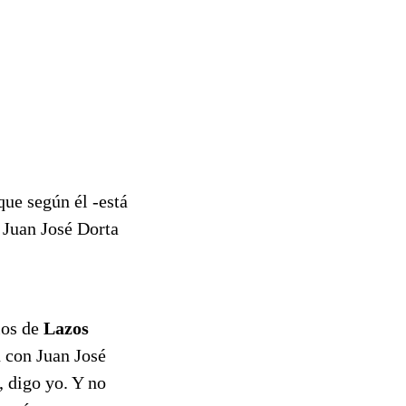
ue según él -está
n Juan José Dorta
ios de
Lazos
n con Juan José
, digo yo. Y no