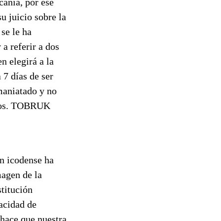
canía, por ese
u juicio sobre la
 se le ha
a referir a dos
n elegirá a la
 7 días de ser
 maniatado y no
anos. TOBRUK
n icodense ha
magen de la
stitución
acidad de
 hace que nuestra