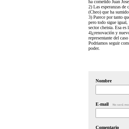
ha cometido Juan Jose
2) Las esperanzas de c
(Cheo) que ha sumido 
3) Parece por tanto qu
pero todo sigue igual,
sector cheista. Esa es
4)¿renovación y nuevo
representante del caso
Podriamos seguir come
poder.
Nombre
E-mail
No será mo
Comentario