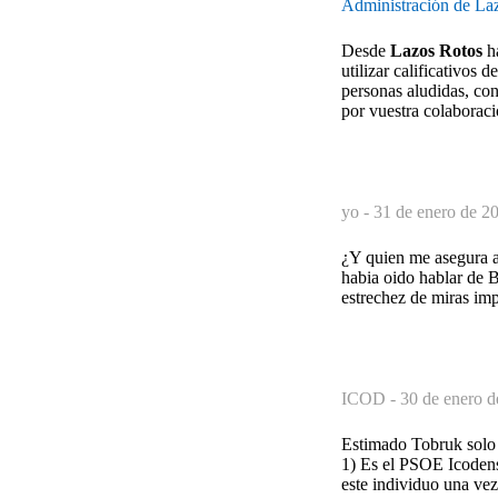
Administración de La
Desde
Lazos Rotos
ha
utilizar calificativos
personas aludidas, co
por vuestra colaboraci
yo -
31 de enero de 2
¿Y quien me asegura a 
habia oido hablar de 
estrechez de miras imp
ICOD -
30 de enero d
Estimado Tobruk solo a
1) Es el PSOE Icodens
este individuo una vez