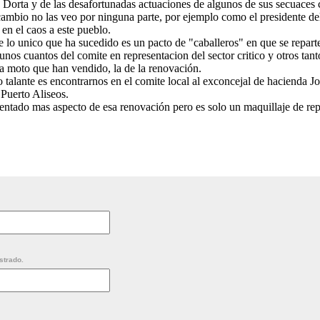
 Dorta y de las desafortunadas actuaciones de algunos de sus secuace
ambio no las veo por ninguna parte, por ejemplo como el presidente del
en el caos a este pueblo.
e lo unico que ha sucedido es un pacto de "caballeros" en que se reparte
 unos cuantos del comite en representacion del sector critico y otros tan
 la moto que han vendido, la de la renovación.
 talante es encontrarnos en el comite local al exconcejal de hacienda 
 Puerto Aliseos.
ntado mas aspecto de esa renovación pero es solo un maquillaje de rep
strado.