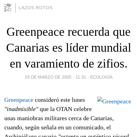
LAZOS ROTOS
Greenpeace recuerda que
Canarias es líder mundial
en varamiento de zifios.
29 DE MARZO DE 2005 - 11:31
-
ECOLOGÍA
Greenpeace
consideró este lunes
"inadmisible"
que la OTAN celebre
unas maniobras militares cerca de Canarias,
cuando, según señala en un comunicado, el
Archipiélago canario
"ostenta un auténtico récord