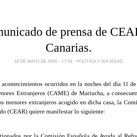
unicado de prensa de CEA
Canarias.
18 DE MAYO DE 2005 - 17:58
-
POLÍTICA Y SOCIEDAD
s acontecimientos ocurridos en la noches del día 11 d
nores Extranjeros (CAME) de Mariucha, a consecuenc
los menores extranjeros acogido en dicha casa, la Com
do (CEAR) quiere manifestar lo siguiente:
ionados por la Comisión Española de Ayuda al Ref