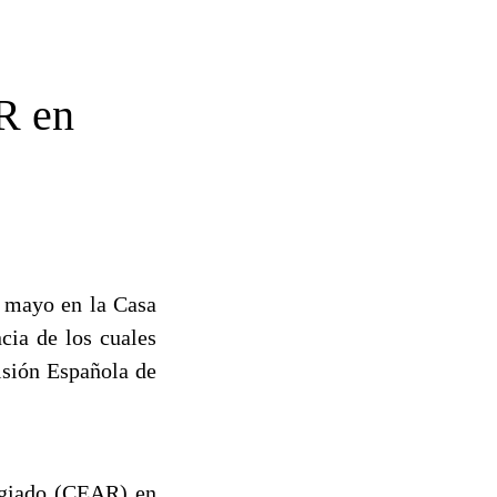
R en
e mayo en la Casa
ia de los cuales
isión Española de
ugiado (CEAR) en