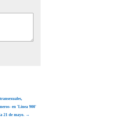
transexuales,
eros- en 'Línea 900'
día 21 de mayo. →