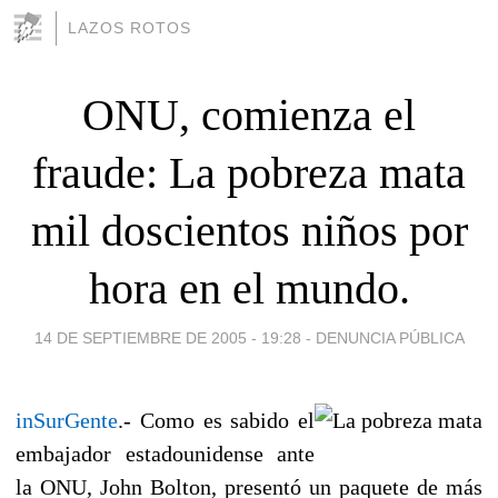
LAZOS ROTOS
ONU, comienza el
fraude: La pobreza mata
mil doscientos niños por
hora en el mundo.
14 DE SEPTIEMBRE DE 2005 - 19:28
-
DENUNCIA PÚBLICA
inSurGente
.- Como es sabido el
embajador estadounidense ante
la ONU, John Bolton, presentó un paquete de más