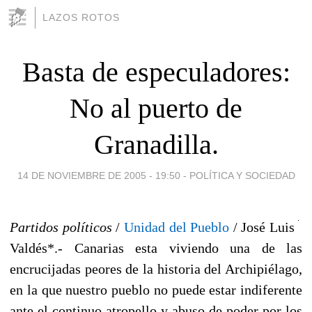
LAZOS ROTOS
Basta de especuladores:
No al puerto de
Granadilla.
14 DE NOVIEMBRE DE 2005 - 19:50
-
POLÍTICA Y SOCIEDAD
Partidos políticos
/
Unidad del Pueblo
/ José Luis
Valdés*.- Canarias esta viviendo una de las
encrucijadas peores de la historia del Archipiélago,
en la que nuestro pueblo no puede estar indiferente
ante el continuo atropello y abuso de poder por los