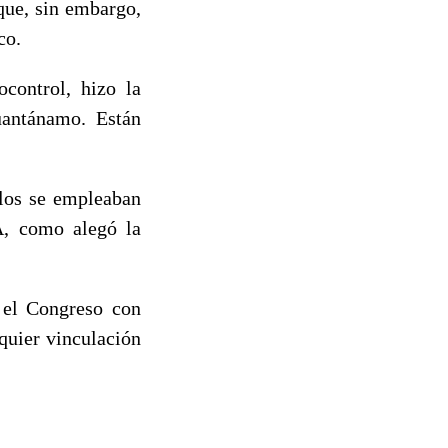
que, sin embargo,
co.
ocontrol, hizo la
uantánamo. Están
elos se empleaban
A, como alegó la
 el Congreso con
quier vinculación