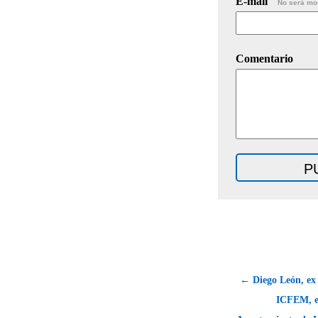
E-mail
No será mo
Comentario
← Diego León, ex 
ICFEM, ex