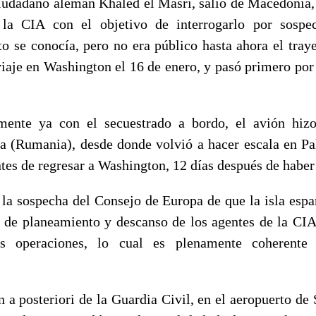
ciudadano alemán Khaled el Masri, salió de Macedonia,
 la CIA con el objetivo de interrogarlo por sospe
ato se conocía, pero no era público hasta ahora el tra
viaje en Washington el 16 de enero, y pasó primero por
mente ya con el secuestrado a bordo, el avión hizo
 (Rumania), desde donde volvió a hacer escala en P
ntes de regresar a Washington, 12 días después de haber
 la sospecha del Consejo de Europa de que la isla españ
de planeamiento y descanso de los agentes de la CIA
s operaciones, lo cual es plenamente coherente 
 a posteriori de la Guardia Civil, en el aeropuerto de