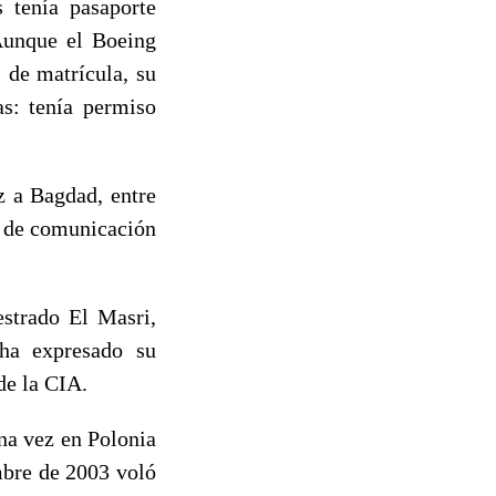
s tenía pasaporte
 Aunque el Boeing
 de matrícula, su
s: tenía permiso
z a Bagdad, entre
s de comunicación
estrado El Masri,
 ha expresado su
de la CIA.
na vez en Polonia
mbre de 2003 voló