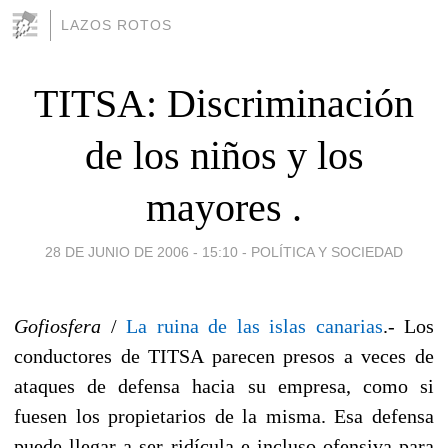
LAZOS ROTOS
TITSA: Discriminación
de los niños y los
mayores .
28 DE JUNIO DE 2006 - 15:10
-
POLÍTICA Y SOCIEDAD
Gofiosfera
/
La ruina de las islas canarias
.- Los
conductores de TITSA parecen presos a veces de
ataques de defensa hacia su empresa, como si
fuesen los propietarios de la misma. Esa defensa
puede llegar a ser ridícula e incluso ofensiva para