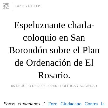
LAZOS ROTOS
Espeluznante charla-
coloquio en San
Borondón sobre el Plan
de Ordenación de El
Rosario.
05 DE JULIO DE 2006 - 09:50
-
POLÍTICA Y SOCIEDAD
Foros ciudadanos
/
Foro Ciudadano Contra la