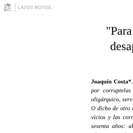
LAZOS ROTOS
"Para
desa
Joaquín Costa*
por corruptelas
oligárquico, ser
O dicho de otro 
vicios y las co
sesenta años: a