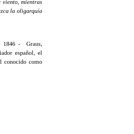
e viento, mientras
ezca la oligarquía
 1846 -  Graus,
iador español, el
ol conocido como