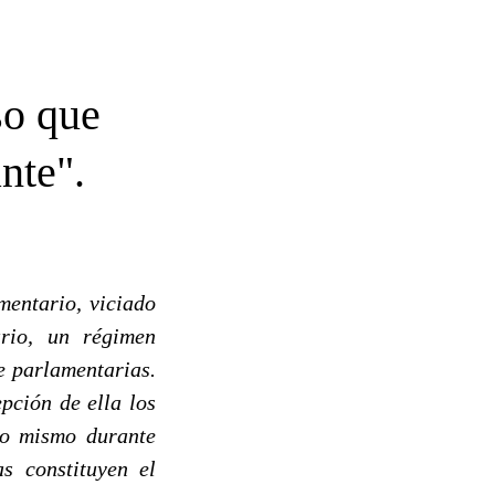
so que
nte".
mentario, viciado
ario, un régimen
e parlamentarias.
pción de ella los
to mismo durante
s constituyen el