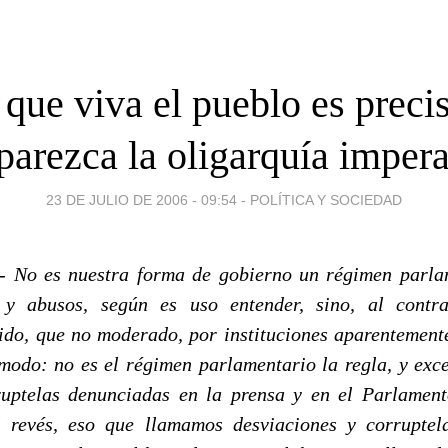
 que viva el pueblo es preci
parezca la oligarquía impera
23 DE JULIO DE 2006 - 09:54
-
POLÍTICA Y SOCIEDAD
.-
No es nuestra forma de gobierno un régimen parla
 y abusos, según es uso entender, sino, al contr
vido, que no moderado, por instituciones aparentement
modo: no es el régimen parlamentario la regla, y exce
rruptelas denunciadas en la prensa y en el Parlamen
l revés, eso que llamamos desviaciones y corruptela