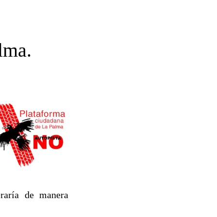
lma.
eraría de manera