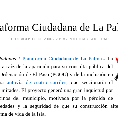
taforma Ciudadana de La Pa
01 DE AGOSTO DE 2006 - 20:18
-
POLÍTICA Y SOCIEDAD
dadanas
/
Plataforma Ciudadana de La Palma
.- La
 a raíz de la aparición para su consulta pública del
Ordenación de El Paso (PGOU) y de la inclusión en
una
autovía de cuatro carriles
, que seccionaría el
 mitades. El proyecto generó una gran inquietud por
cinos del municipio, motivada por la pérdida de
edades y la seguridad de que su construcción alt
rma de vida de la isla.