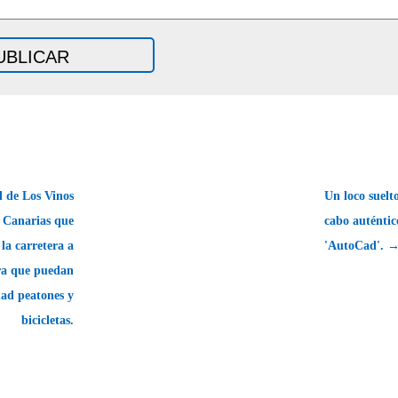
 de Los Vinos
Un loco suelt
e Canarias que
cabo auténtic
 la carretera a
'AutoCad'. 
ra que puedan
dad peatones y
bicicletas.