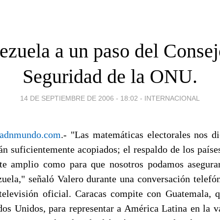
ezuela a un paso del Consej
Seguridad de la ONU.
14 DE SEPTIEMBRE DE 2006 - 18:02
-
INTERNACIONAL
adnmundo.com
.- "Las matemáticas electorales nos d
án suficientemente acopiados; el respaldo de los paíse
nte amplio como para que nosotros podamos asegurar
zuela," señaló Valero durante una conversación telefó
televisión oficial. Caracas compite con Guatemala, 
dos Unidos, para representar a América Latina en la v