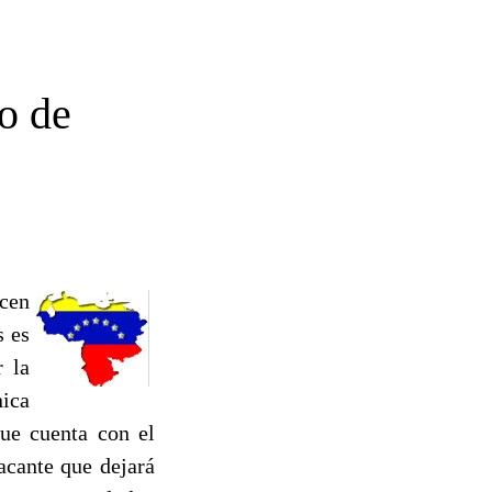
o de
icen
s es
 la
nica
que cuenta con el
acante que dejará