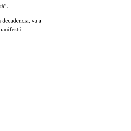
rá".
a decadencia, va a
manifestó.