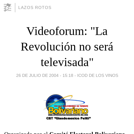
LAZOS ROTOS
Videoforum: "La
Revolución no será
televisada"
26 DE JULIO DE 2004 - 15:18
-
ICOD DE LOS VINOS
Organizado por el
Comité Electoral Bolivariano