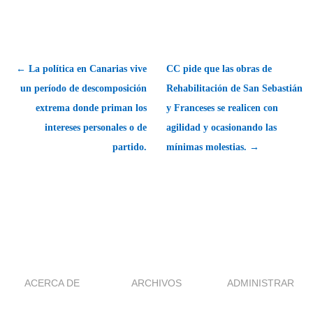
← La política en Canarias vive
CC pide que las obras de
un período de descomposición
Rehabilitación de San Sebastián
extrema donde priman los
y Franceses se realicen con
intereses personales o de
agilidad y ocasionando las
partido.
mínimas molestias. →
ACERCA DE
ARCHIVOS
ADMINISTRAR