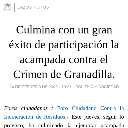
LAZOS ROTOS
Culmina con un gran
éxito de participación la
acampada contra el
Crimen de Granadilla.
24 DE FEBRERO DE 2006 - 10:31
-
POLÍTICA Y SOCIEDAD
Foros ciudadanos
/
Foro Ciudadano Contra la
Incineración de Residuos
.- Este jueves, según lo
previsto, ha culminado la ejemplar acampada