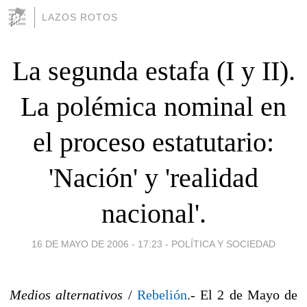
LAZOS ROTOS
La segunda estafa (I y II).
La polémica nominal en
el proceso estatutario:
'Nación' y 'realidad
nacional'.
16 DE MAYO DE 2006 - 17:23
-
POLÍTICA Y SOCIEDAD
Medios alternativos
/
Rebelión
.- El 2 de Mayo de