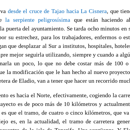
e va
desde el cruce de Tajao hacia La Cisnera
, que tie
ue
la serpiente peligrosísima
que están haciendo ah
la puerta del ayuntamiento. Se tarda ocho minutos en s
por su estrechez, para los trabajadores, enfermos o est
an que desplazar al Sur a institutos, hospitales, hotele
mpre mejor seguirla utilizando, siempre y cuando a algú
onarla un poco, lo que no debe costar más de 100 o
ue la modificación que le han hecho al nuevo proyecto.
etera de Eladio, van a tener que hacer un recorrido mu
nto es hacia el Norte, efectivamente, cogiendo la carr
trayecto es de poco más de 10 kilómetros y actualmen
 es que el tramo, de cuatro o cinco kilómetros, que va 
ejo es, en la actualidad, el tramo de carretera gene
ncuentra de la isla de Tenerife. Una vergüenza. Y E