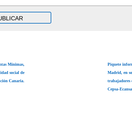
ntas Mínimas,
Piquete info
idad social de
Madrid, en so
ición Canaria.
trabajadores d
Cepsa-Ecansa