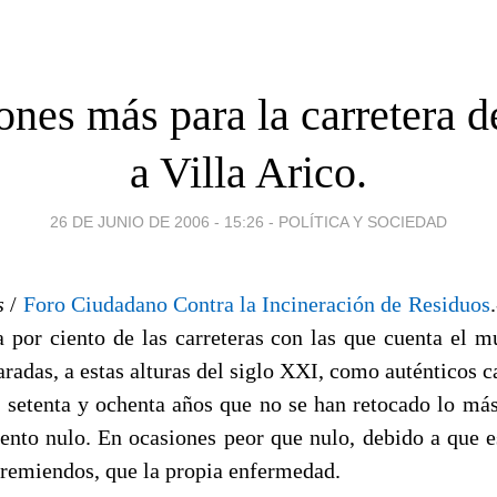
ones más para la carretera 
a Villa Arico.
26 DE JUNIO DE 2006 - 15:26
-
POLÍTICA Y SOCIEDAD
s
/
Foro Ciudadano Contra la Incineración de Residuos
a por ciento de las carreteras con las que cuenta el m
radas, a estas alturas del siglo XXI, como auténticos c
 setenta y ochenta años que no se han retocado lo m
nto nulo. En ocasiones peor que nulo, debido a que e
s remiendos, que la propia enfermedad.