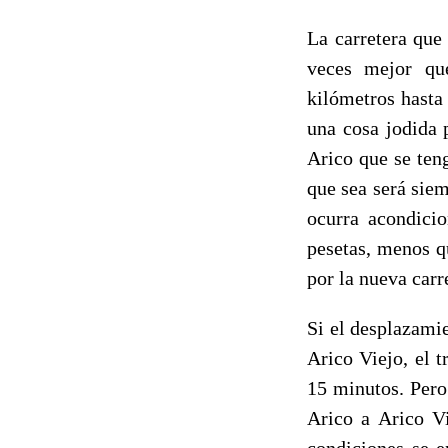
La carretera qu
veces mejor q
kilómetros hasta 
una cosa jodida 
Arico que se teng
que sea será sie
ocurra acondici
pesetas, menos q
por la nueva carr
Si el desplazamie
Arico Viejo, el 
15 minutos. Pero
Arico a Arico Vi
condiciones se e