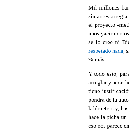
Mil millones han
sin antes arregl
el proyecto -met
unos yacimientos
se lo cree ni D
respetado nada
, 
% más.
Y todo esto, par
arreglar y acond
tiene justificaci
pondrá de la auto
kilómetros y, has
hace la picha un
eso nos parece en