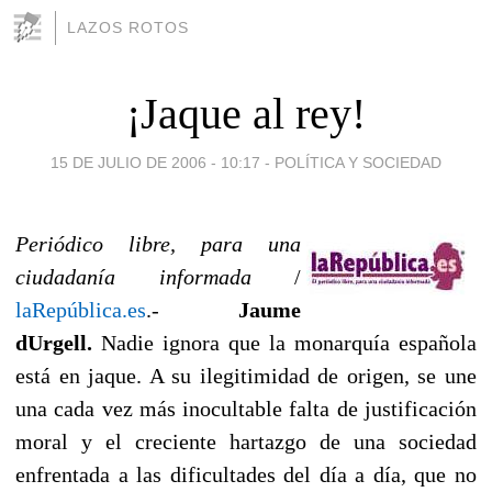
LAZOS ROTOS
¡Jaque al rey!
15 DE JULIO DE 2006 - 10:17
-
POLÍTICA Y SOCIEDAD
Periódico libre, para una
ciudadanía informada
/
laRepública.es
.-
Jaume
dUrgell.
Nadie ignora que la monarquía española
está en jaque. A su ilegitimidad de origen, se une
una cada vez más inocultable falta de justificación
moral y el creciente hartazgo de una sociedad
enfrentada a las dificultades del día a día, que no